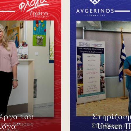
έργο του
Στηρίζουμ
λόγα”
Unesco 