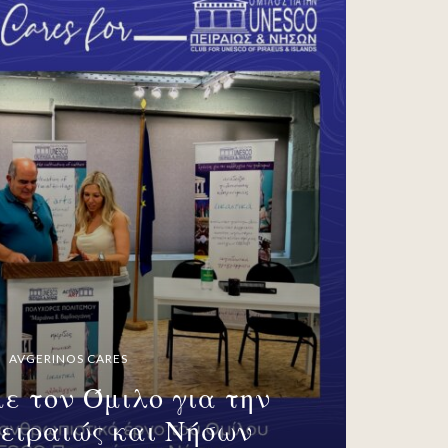
AVGERINOS CARES
ε τον Όμιλο για την
Πειραιώς και Νήσων