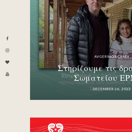
AVGERINOS CARES
Στηρίζουμε τις δρ
Σωματείου Ε
DECEMBER 26, 2022