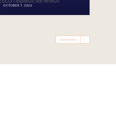
OCTOBER 7, 2022
OLDER POSTS