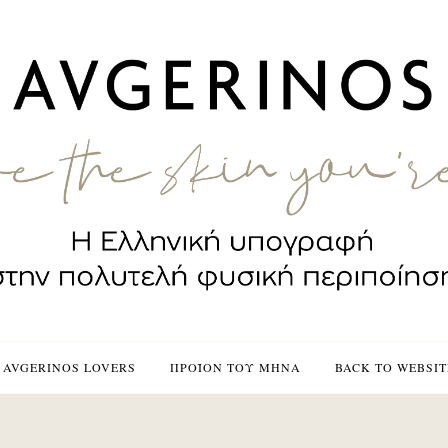
AVGERINOS LOVERS
ΠΡΟΪΟΝ ΤΟΥ ΜΗΝΑ
BACK TO WEBSIT