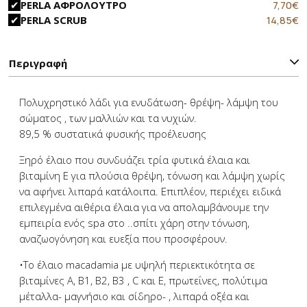
Original
Η
7,70
€
PERLA ΑΦΡΟΛΟΥΤΡΟ
price
τ
Original
Η
14,85
€
PERLA SCRUB
was:
τ
price
τ
11,90€.
εί
was:
τ
7,
22,90€.
εί
Περιγραφή
1
Πολυχρηστικό λάδι για ενυδάτωση- θρέψη- λάμψη του
σώματος , των μαλλιών και τα νυχιών.
89,5 % συστατικά φυσικής προέλευσης
Ξηρό έλαιο που συνδυάζει τρία φυτικά έλαια και
βιταμίνη Ε για πλούσια θρέψη, τόνωση και λάμψη χωρίς
να αφήνει λιπαρά κατάλοιπα. Επιπλέον, περιέχει ειδικά
επιλεγμένα αιθέρια έλαια για να απολαμβάνουμε την
εμπειρία ενός spa στο ..σπίτι χάρη στην τόνωση,
αναζωογόνηση και ευεξία που προσφέρουν.
•Το έλαιο macadamia με υψηλή περιεκτικότητα σε
βιταμίνες Α, Β1, Β2, Β3 , C και Ε, πρωτεΐνες, πολύτιμα
μέταλλα- μαγνήσιο και σίδηρο- , λιπαρά οξέα και