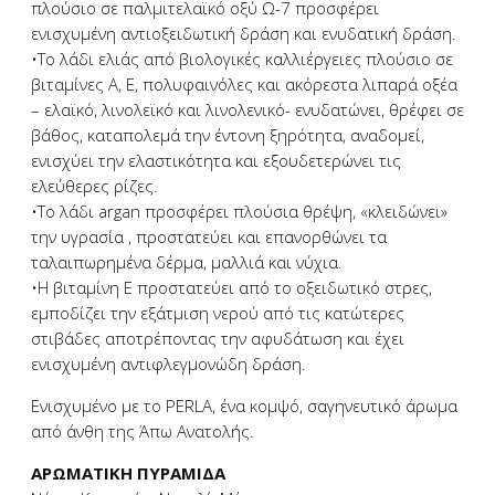
πλούσιο σε παλμιτελαϊκό οξύ Ω-7 προσφέρει
ενισχυμένη αντιοξειδωτική δράση και ενυδατική δράση.
•Το λάδι ελιάς από βιολογικές καλλιέργειες πλούσιο σε
βιταμίνες Α, Ε, πολυφαινόλες και ακόρεστα λιπαρά οξέα
– ελαϊκό, λινολεϊκό και λινολενικό- ενυδατώνει, θρέφει σε
βάθος, καταπολεμά την έντονη ξηρότητα, αναδομεί,
ενισχύει την ελαστικότητα και εξουδετερώνει τις
ελεύθερες ρίζες.
•Το λάδι argan προσφέρει πλούσια θρέψη, «κλειδώνει»
την υγρασία , προστατεύει και επανορθώνει τα
ταλαιπωρημένα δέρμα, μαλλιά και νύχια.
•Η βιταμίνη Ε προστατεύει από το οξειδωτικό στρες,
εμποδίζει την εξάτμιση νερού από τις κατώτερες
στιβάδες αποτρέποντας την αφυδάτωση και έχει
ενισχυμένη αντιφλεγμονώδη δράση.
Ενισχυμένο με το PERLA, ένα κομψό, σαγηνευτικό άρωμα
από άνθη της Άπω Ανατολής.
ΑΡΩΜΑΤΙΚΗ ΠΥΡΑΜΙΔΑ