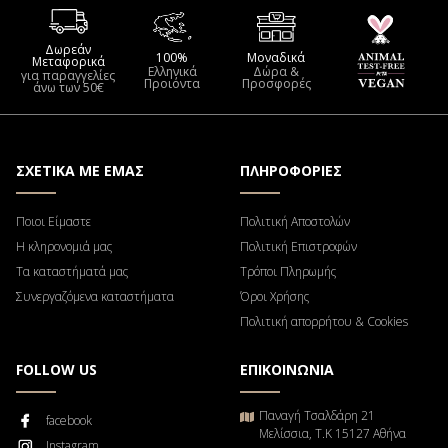
Δωρεάν
100%
Μοναδικά
Μεταφορικά
Ελληνικά
Δώρα &
για παραγγελίες
Προιόντα
Προσφορές
άνω των 50€
ΣΧΕΤΙΚΑ ΜΕ ΕΜΑΣ
ΠΛΗΡΟΦΟΡΙΕΣ
Ποιοι Είμαστε
Πολιτική Αποστολών
Η κληρονομιά μας
Πολιτική Επιστροφών
Τα καταστήματά μας
Τρόποι Πληρωμής
Συνεργαζόμενα καταστήματα
Όροι Χρήσης
Πολιτική απορρήτου & Cookies
FOLLOW US
ΕΠΙΚΟΙΝΩΝΙΑ
Παναγή Τσαλδάρη 21
facebook
Μελίσσια, Τ.Κ 15127 Αθήνα
Instagram