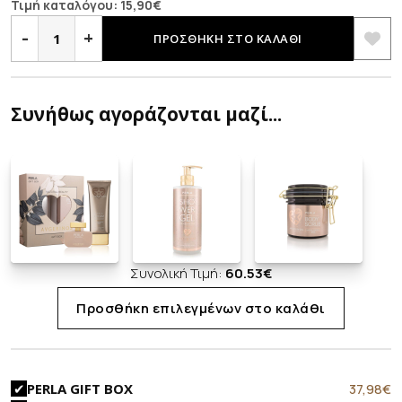
price
τρέχουσα
Τιμή καταλόγου:
15,90
€
PERLA
was:
τιμή
ΛΑΔΙ
-
+
ΠΡΟΣΘΉΚΗ ΣΤΟ ΚΑΛΆΘΙ
ποσότητα
15,90€.
είναι:
12,70€.
Συνήθως αγοράζονται μαζί...
Συνολική Τιμή:
60.53
€
Προσθήκη επιλεγμένων στο καλάθι
37,98
€
PERLA GIFT BOX