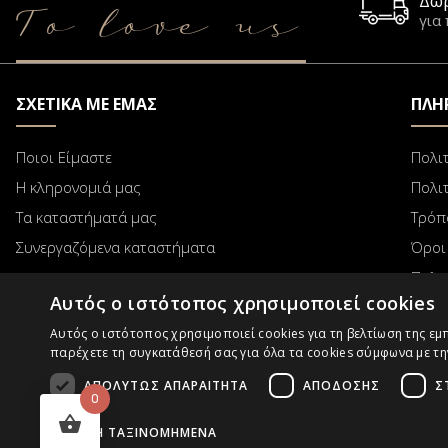
Δω
To love us
για
ΣΧΕΤΙΚΑ ΜΕ ΕΜΑΣ
ΠΛΗ
Ποιοι Είμαστε
Πολι
Η κληρονομιά μας
Πολι
Τα καταστήματά μας
Τρόπ
Συνεργαζόμενα καταστήματα
Όροι
Πολι
Αυτός ο ιστότοπος χρησιμοποιεί cookies
Αυτός ο ιστότοπος χρησιμοποιεί cookies για τη βελτίωση της ε
παρέχετε τη συγκατάθεσή σας για όλα τα cookies σύμφωνα με την 
B2B
Επαγγελματίες χωρίς Κατάστημα
Παρακο
ΑΠΟΛΎΤΩΣ ΑΠΑΡΑΊΤΗΤΑ
ΑΠΌΔΟΣΗΣ
Σ
0
ΜΗ ΤΑΞΙΝΟΜΗΜΈΝΑ