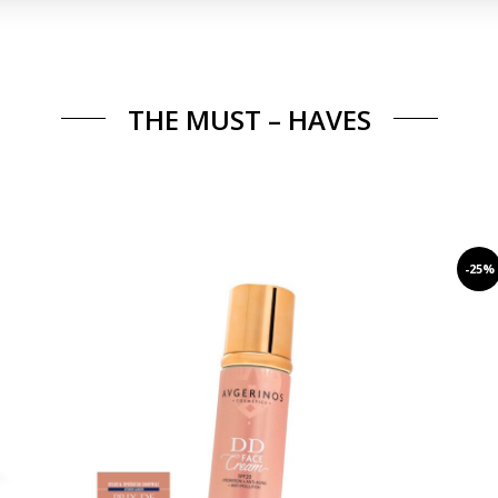
THE MUST – HAVES
-25%