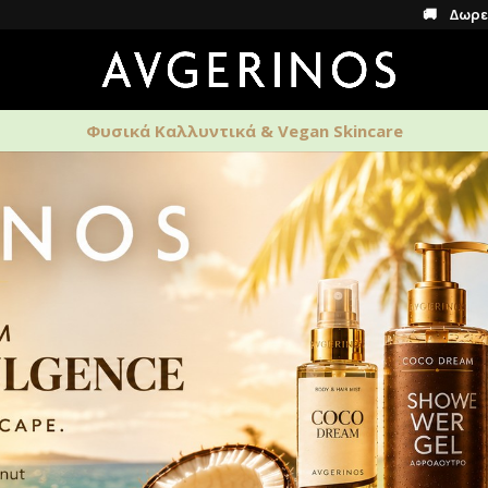
🚚 Δωρεάν μεταφορικά 
Φυσικά Καλλυντικά & Vegan Skincare
ΑΡΩΜΑΤΑ
ΑΝΔΡΙΚΗ ΦΡΟΝΤΙΔΑ
HOME S