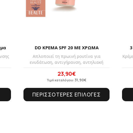
σμα
DD ΚΡΕΜΑ SPF 20 ΜΕ ΧΡΩΜΑ
3
ανσης
Απλοποιεί τη πρωινή ρουτίνα για
Κρέμ
ενυδάτωση, αντιγήρανση, αντηλιακή
23,90
€
Original
Η
price
31,90
τρέχουσα
€
Τιμή καταλόγου:
was:
τιμή
ΠΕΡΙΣΣΟΤΕΡΕΣ ΕΠΙΛΟΓΕΣ
31,90€.
είναι:
23,90€.