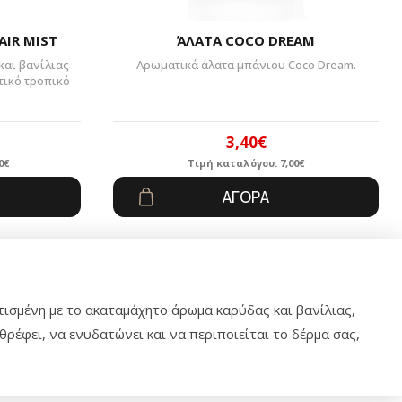
AIR MIST
ΆΛΑΤΑ COCO DREAM
αι βανίλιας
Αρωματικά άλατα μπάνιου Coco Dream.
τικό τροπικό
3,40
€
0
€
Τιμή καταλόγου:
7,00
€
al
Original
Η
ΑΓΟΡΆ
υσα
price
τρέχουσα
was:
τιμή
.
7,00€.
είναι:
3,40€.
τισμένη με το ακαταμάχητο άρωμα καρύδας και βανίλιας,
ρέφει, να ενυδατώνει και να περιποιείται το δέρμα σας,