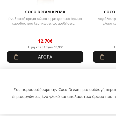
COCO DREAM ΚΡΕΜΑ
COCO
Ενυδατική κρέμα σώματος με τροπικό άρωμα
Αφρόλουτρο
καρύδας που ξεσηκώνει τις αισθήσεις.
γλυκό κ
12,70
€
Τιμή καταλόγου:
15,90
€
Τ
Original
Η
ΑΓΟΡΆ
price
τρέχουσα
was:
τιμή
15,90€.
είναι:
12,70€.
Σας παρουσιάζουμε την Coco Dream, μια συλλογή περιπο
δημιουργώντας ένα γλυκό και απολαυστικό άρωμα που παρ