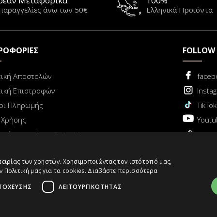
ρεάν Μεταφορικά
100%
 παραγγελίες άνω των 50€
Ελληνικά Προιόντα
ΡΟΦΟΡΙΕΣ
FOLLOW
τική Αποστολών
faceb
τική Επιστροφών
Insta
οι Πληρωμής
TikTok
 Χρήσης
Youtu
τική απορρήτου & Cookies
Blog
μπειρίας των χρηστών. Χρησιμοποιώντας τον ιστότοπό μας,
Πολιτική μας για τα cookies.
Διαβάστε περισσότερα
λούθηση παραγγελίας
Υπαναχώρηση Παραγγελίας
ΤΌΧΕΥΣΗΣ
ΛΕΙΤΟΥΡΓΙΚΌΤΗΤΑΣ