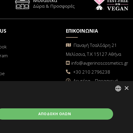
Μοναδικά
Δώρα & Προσφορές
 US
ΕΠΙΚΟΙΝΩΝΙΑ
Παναγή Τσαλδάρη 21
ook
Μελίσσια, Τ.Κ 15127 Αθήνα
gram
info@avgerinoscosmetics.gr
+30 210 2796238
be
Δευτέρα – Παρασκευή
×
9π.μ. – 5μ.μ
GREEK
ΑΠΟΔΟΧΉ ΌΛΩΝ
ENGLISH