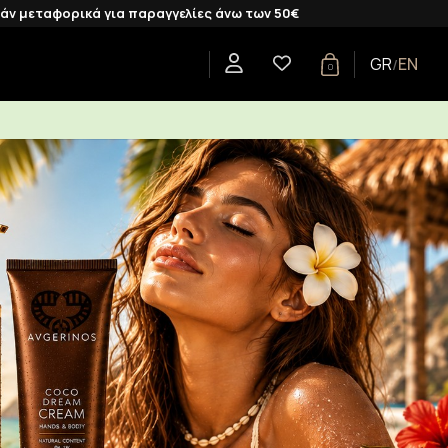
για παραγγελίες άνω των 50€
GR
EN
/
0
CENTS
SHOP BY COLLECTION
GIFTS
BLOG