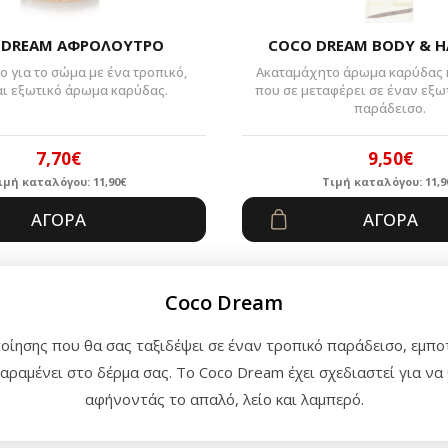
 DREAM ΑΦΡΟΛΟΥΤΡΟ
COCO DREAM BODY & H
 για το σώμα με ένα τροπικό,
Ακαταμάχητο άρωμα καρύδας κ
αι εξωτικό άρωμα καρύδας.
που σε μεταφέρει σε έναν εξω
παράδεισο.
7,70
€
9,50
€
ιμή καταλόγου:
11,90
€
Τιμή καταλόγου:
11,9
Original
Η
Origin
Η
ΑΓΟΡΆ
ΑΓΟΡΆ
price
τρέχουσα
price
τρέχο
was:
τιμή
was:
τιμή
11,90€.
είναι:
11,90€
είναι:
Coco Dream
7,70€.
9,50€.
ίησης που θα σας ταξιδέψει σε έναν τροπικό παράδεισο, εμπο
αμένει στο δέρμα σας. Το Coco Dream έχει σχεδιαστεί για να θ
αφήνοντάς το απαλό, λείο και λαμπερό.