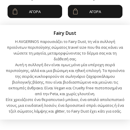
ΑΓΟΡΆ
ΑΓΟΡΆ
Fairy Dust
Η AVGERINOS παρουσιάζει το Fairy Dust, τη νέα συλλογή
προϊόντων περιποίησης σώματος travel size που θα σας κάνει να
νιώσετε τη μαγεία, μεταμορφώνοντας το δέρμα σας και τη
διάθεσή σας.
Αυτή η συλλογή δεν είναι ομως μόνο μία υπέροχη σειρά
περιποίησης, αλλά και μια βιώσιμη και ηθική επιλογή. Τα προιόντα
της σειράς κυκλοφορούν σε σωληνάριο ζαχαροκάλαμου
βιολογικής βάσης, που είναι βιοδιασπώμενο και μειώνει τις
εκπομπές άνθρακα. Είναι Vegan και Cruelty Free πιστοποιημένα
από την Peta, και χωρίς γλουτένη.
Είτε χρειάζεστε ένα θεραπευτικό μπάνιο, ένα απαλό απολεπιστικό
ντους, μια ενυδατική λοσιόν, ένα δροσιστικό σπρέι σώματος ή ένα
τζελ σώματος λάμψης και glitter, το Fairy Dust έχει κάτι για εσάς.