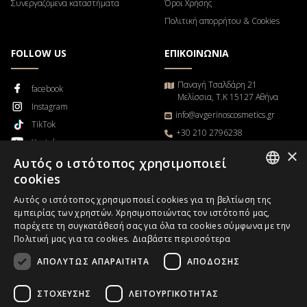
Συνεργαζόμενα καταστήματα
Όροι Χρήσης
Πολιτική απορρήτου & Cookies
FOLLOW US
ΕΠΙΚΟΙΝΩΝΙΑ
Παναγή Τσαλδάρη 21
facebook
Μελίσσια, Τ.Κ 15127 Αθήνα
Instagram
info@avgerinoscosmetics.gr
TikTok
+30 210 2796238
Youtube
Δευτέρα – Παρασκευή
×
Αυτός ο ιστότοπος χρησιμοποιεί
Blog
9π.μ. – 5μ.μ
cookies
GREEK
Αυτός ο ιστότοπος χρησιμοποιεί cookies για τη βελτίωση της
εμπειρίας των χρηστών. Χρησιμοποιώντας τον ιστότοπό μας,
ENGLISH
παρέχετε τη συγκατάθεσή σας για όλα τα cookies σύμφωνα με την
Παρακολούθηση παραγγελίας
Πολιτική μας για τα cookies.
Διαβάστε περισσότερα
ΑΠΟΛΎΤΩΣ ΑΠΑΡΑΊΤΗΤΑ
ΑΠΌΔΟΣΗΣ
Επαγγελματίες χωρίς Κατάστημα
B2B
ΣΤΌΧΕΥΣΗΣ
ΛΕΙΤΟΥΡΓΙΚΌΤΗΤΑΣ