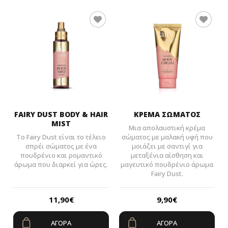
FAIRY DUST BODY & HAIR
ΚΡΕΜΑ ΣΩΜΑΤΟΣ
MIST
Μια απολαυστική κρέμα
Το Fairy Dust είναι το τέλειο
σώματος με μαλακή υφή που
σπρέι σώματος με ένα
μοιάζει με σαντιγί για
πουδρένιο και ρομαντικό
μεταξένια αίσθηση και
άρωμα που διαρκεί για ώρες.
μαγευτικό πουδρένιο άρωμα
Fairy Dust.
11,90
€
9,90
€
ΑΓΟΡΆ
ΑΓΟΡΆ