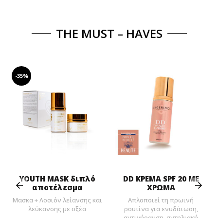
THE MUST – HAVES
-35%
Prev
Next
YOUTH MASK διπλό
DD ΚΡΕΜΑ SPF 20 ΜΕ
αποτέλεσμα
ΧΡΩΜΑ
Μασκα + Λοσιόν λείανσης και
Απλοποιεί τη πρωινή
λεύκανσης με οξέα
ρουτίνα για ενυδάτωση,
αντιγήρανση, αντηλιακή