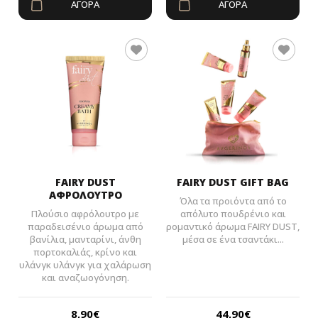
ΑΓΟΡΆ
ΑΓΟΡΆ
FAIRY DUST
FAIRY DUST GIFT BAG
ΑΦΡΟΛΟΥΤΡΟ
Όλα τα προιόντα από το
Πλούσιο αφρόλουτρο με
απόλυτο πουδρένιο και
παραδεισένιο άρωμα από
ρομαντικό άρωμα FAIRY DUST,
βανίλια, μανταρίνι, άνθη
μέσα σε ένα τσαντάκι...
πορτοκαλιάς, κρίνο και
υλάνγκ υλάνγκ για χαλάρωση
και αναζωογόνηση.
8,90
€
44,90
€