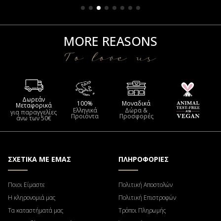
MORE REASONS
To love us
Δωρεάν
100%
Μοναδικά
Μεταφορικά
Ελληνικά
Δώρα &
για παραγγελίες
Προιόντα
Προσφορές
άνω των 50€
ΣΧΕΤΙΚΑ ΜΕ ΕΜΑΣ
ΠΛΗΡΟΦΟΡΙΕΣ
Ποιοι Είμαστε
Πολιτική Αποστολών
Η κληρονομιά μας
Πολιτική Επιστροφών
Τα καταστήματά μας
Τρόποι Πληρωμής