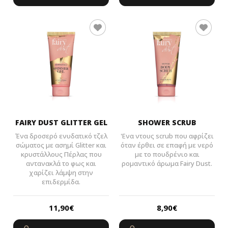
FAIRY DUST GLITTER GEL
SHOWER SCRUB
Ένα δροσερό ενυδατικό τζελ
'Ενα ντους scrub που αφρίζει
σώματος με ασημί Glitter και
όταν έρθει σε επαφή με νερό
κρυστάλλους Πέρλας που
με το πουδρένιο και
αντανακλά το φως και
ρομαντικό άρωμα Fairy Dust.
χαρίζει λάμψη στην
επιδερμίδα.
11,90
€
8,90
€