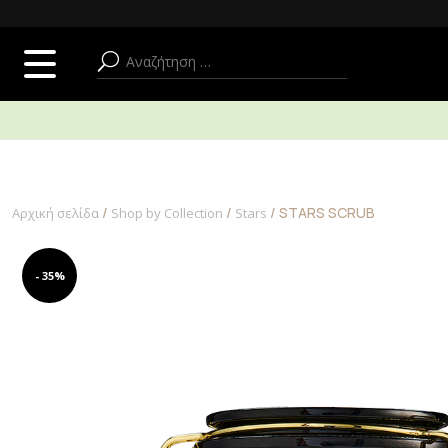
SUMMER ADDICT
ΠΡΟΣΩΠΟ
ΣΩΜΑ + ΜΠΑΝΙΟ
/
/
/ STARS SCRUB
Αρχική σελίδα
Shop by Collection
Stars
- 35%