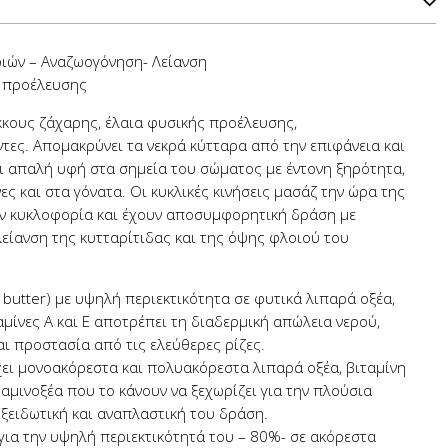
ιών – Αναζωογόνηση- Λείανση
ς προέλευσης
κκους ζάχαρης, έλαια φυσικής προέλευσης,
τες. Απομακρύνει τα νεκρά κύτταρα από την επιφάνεια και
ι απαλή υφή στα σημεία του σώματος με έντονη ξηρότητα,
ες και στα γόνατα. Οι κυκλικές κινήσεις μασάζ την ώρα της
ν κυκλοφορία και έχουν αποσυμφορητική δράση με
είανση της κυτταρίτιδας και της όψης φλοιού του
 butter) με υψηλή περιεκτικότητα σε φυτικά λιπαρά οξέα,
αμίνες Α και Ε αποτρέπει τη διαδερμική απώλεια νερού,
ι προστασία από τις ελεύθερες ρίζες.
χει μονοακόρεστα και πολυακόρεστα λιπαρά οξέα, βιταμίνη
αι αμινοξέα που το κάνουν να ξεχωρίζει για την πλούσια
οξειδωτική και αναπλαστική του δράση.
 για την υψηλή περιεκτικότητά του – 80%- σε ακόρεστα