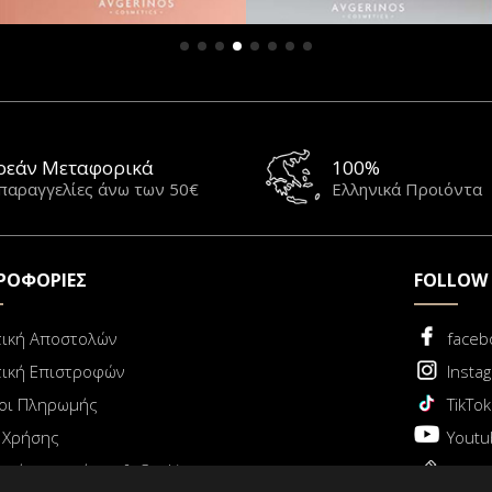
ρεάν Μεταφορικά
100%
 παραγγελίες άνω των 50€
Ελληνικά Προιόντα
ΡΟΦΟΡΙΕΣ
FOLLOW
τική Αποστολών
faceb
τική Επιστροφών
Insta
οι Πληρωμής
TikTok
 Χρήσης
Youtu
τική απορρήτου & Cookies
Blog