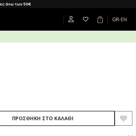
 50€
GR
EN
/
1
CENTS
SHOP BY COLLECTION
GIFTS
BLOG
ΠΡΟΣΘΉΚΗ ΣΤΟ ΚΑΛΆΘΙ