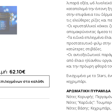
λιπαρά οξέα, ω6 λινολεϊκό
καταπολεμά την έντονη ξη
στην επιφάνεια του δέρμα
τις ελεύθερες ρίζες και 
•Οι κρυσταλλικοί κόκκοι 
απομακρύνοντας άμεσα τα
•Τα ειδικά επιλεγμένα έλ
προστατευτικό φιλμ στην 
κατώτερες στιβάδες.
•Οι αντιοξειδωτικοί παρά
από έλαιο ηλίανθου οργαν
και την πρόωρη φθορά το
ιμή:
62.10
€
Ενισχυμένο με το Stars, 
πιλεγμένων στο καλάθι
κεχριμπάρι.
ΑΡΩΜΑΤΙΚΗ ΠΥΡΑΜΙΔΑ
Νότες Κορυφής: Περγαμόν
Νότες “Καρδιάς”: Τουμπερ
Νότες Βάσης: Κεχριμπάρι,