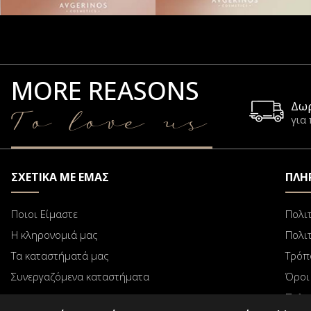
MORE REASONS
Δω
To love us
για
ΣΧΕΤΙΚΑ ΜΕ ΕΜΑΣ
ΠΛΗ
Ποιοι Είμαστε
Πολι
Η κληρονομιά μας
Πολι
Τα καταστήματά μας
Τρόπ
Συνεργαζόμενα καταστήματα
Όροι
Πολι