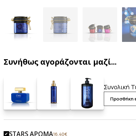
Συνήθως αγοράζονται μαζί...
Συνολική Τ
Προσθήκη ε
STARS ΑΡΩΜΑ
Original
Η
16,40
€