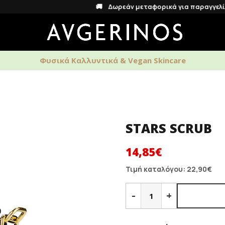
🚚 Δωρεάν μεταφορικά για παραγγελίες άνω των
Φυσικά Καλλυντικά & Vegan Skincare
ΑΡΩΜΑΤΑ
ΑΝΔΡΙΚΗ ΦΡΟΝΤΙΔΑ
HOME S
STARS SCRUB
Original
Η
14,85
€
price
τρέχουσα
Τιμή καταλόγου:
22,90
€
was:
τιμή
STARS
SCRUB
22,90€.
-
είναι:
+
ποσότητα
14,85€.