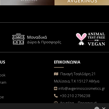
Μοναδικά
Δώρα & Προσφορές
 US
ΕΠΙΚΟΙΝΩΝΙΑ
Παναγή Τσαλδάρη 21
ook
Μελίσσια, Τ.Κ 15127 Αθήνα
gram
info@avgerinoscosmetics.gr
+30 210 2796238
be
Δευτέρα – Παρασκευή
×