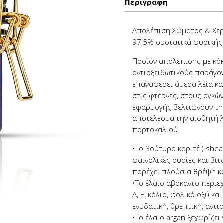
Περιγραφή
Απολέπιση Σώματος & Χερ
97,5% συστατικά φυσική
Προϊόν απολέπισης με κό
αντιοξειδωτικούς παράγον
επαναφέρει άμεσα λεία κα
στις φτέρνες, στους αγκών
εφαρμογής βελτιώνουν τη
αποτέλεσμα την αισθητή λ
πορτοκαλιού.
•Το βούτυρο καριτέ ( shea
φαινολικές ουσίες και βιτ
παρέχει πλούσια θρέψη κα
•Το έλαιο αβοκάντο περιέ
Α, Ε, κάλιο, φολικό οξύ κ
ενυδατική, θρεπτική, αντι
•Το έλαιο argan ξεχωρίζει