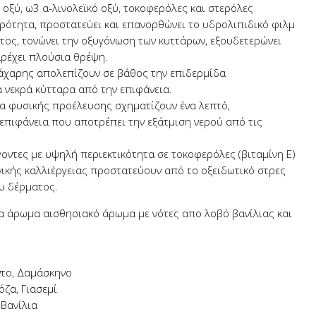
 οξύ, ω3 α-λινολεϊκό οξύ, τοκοφερόλες και στερόλες
ρότητα, προστατεύει και επανορθώνει το υδρολιπιδικό φιλμ
τος, τονώνει την οξυγόνωση των κυττάρων, εξουδετερώνει
παρέχει πλούσια θρέψη.
ζάχαρης απολεπίζουν σε βάθος την επιδερμίδα
 νεκρά κύτταρα από την επιφάνεια.
αια φυσικής προέλευσης σχηματίζουν ένα λεπτό,
επιφάνεια που αποτρέπει την εξάτμιση νερού από τις
γοντες με υψηλή περιεκτικότητα σε τοκοφερόλες (βιταμίνη Ε)
ικής καλλιέργειας προστατεύουν από το οξειδωτικό στρες
υ δέρματος.
ένα άρωμα αισθησιακό άρωμα με νότες απο λοβό βανίλιας και
το, Δαμάσκηνο
όζα, Γιασεμί
 Βανίλια