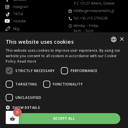
P.C 15127 Athens, Greece
Instagram
info@avgerinoscosmetics.gr
TikTok
Tel.:+30 210 2796238
Youtube
Μonday – Friday
Blog
9a.m. – 5p.m
×
This website uses cookies
This website uses cookies to improve user experience. By using our
GREEK
website you consent to all cookies in accordance with our Cookie
Order Progress
Policy.
Read more
ENGLISH
STRICTLY NECESSARY
PERFORMANCE
Business Day
B2B
TARGETING
FUNCTIONALITY
UNCLASSIFIED
Copyrights © 2026.
Avgerinos Cosmetics
.All rights reserved.
SHOW DETAILS
0
Designed & Developed
HappyOnline
ACCEPT ALL