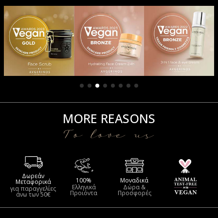
MORE REASONS
To love us
Δωρεάν
100%
Μοναδικά
Μεταφορικά
Ελληνικά
Δώρα &
για παραγγελίες
Προιόντα
Προσφορές
άνω των 50€