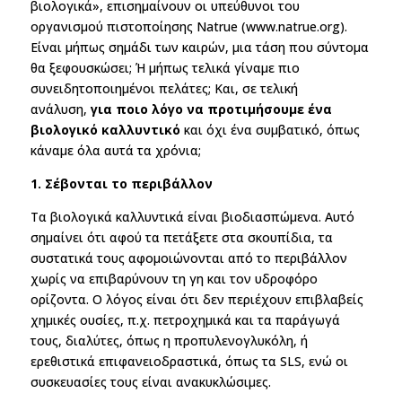
βιολογικά», επισημαίνουν οι υπεύθυνοι του
οργανισμού πιστοποίησης Natrue (www.natrue.org).
Είναι μήπως σημάδι των καιρών, μια τάση που σύντομα
θα ξεφουσκώσει; Ή μήπως τελικά γίναμε πιο
συνειδητοποιημένοι πελάτες; Και, σε τελική
ανάλυση,
για ποιο λόγο να προτιμήσουμε ένα
βιολογικό καλλυντικό
και όχι ένα συμβατικό, όπως
κάναμε όλα αυτά τα χρόνια;
1. Σέβονται το περιβάλλον
Τα βιολογικά καλλυντικά είναι βιοδιασπώμενα. Αυτό
σημαίνει ότι αφού τα πετάξετε στα σκουπίδια, τα
συστατικά τους αφομοιώνονται από το περιβάλλον
χωρίς να επιβαρύνουν τη γη και τον υδροφόρο
ορίζοντα. Ο λόγος είναι ότι δεν περιέχουν επιβλαβείς
χημικές ουσίες, π.χ. πετροχημικά και τα παράγωγά
τους, διαλύτες, όπως η προπυλενογλυκόλη, ή
ερεθιστικά επιφανειοδραστικά, όπως τα SLS, ενώ οι
συσκευασίες τους είναι ανακυκλώσιμες.