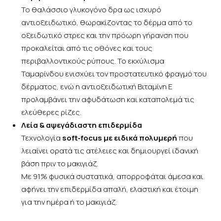
Το θαλάσσιο γλυκογόνο δρα ως ισχυρό
αντιοξειδωτικό, θωρακίζοντας το δέρμα από το
οξειδωτικό στρες και την πρόωρη γήρανση που
προκαλείται από τις οθόνες και τους
περιβαλλοντικούς ρύπους. Το εκχύλισμα
Ταμαρίνδου ενισχύει τον προστατευτικό φραγμό του
δέρματος, ενώ η αντιοξειδωτική Βιταμίνη Ε
προλαμβάνει την αφυδάτωση και καταπολεμά τις
ελεύθερες ρίζες.
Λεία & αψεγάδιαστη επιδερμίδα
Τεχνολογία
soft‑focus
με ειδικά πολυμερή
που
λειαίνει ορατά τις ατέλειες και δημιουργεί ιδανική
βάση πριν το μακιγιάζ.
Με 91% φυσικά συστατικά, απορροφάται άμεσα και
αφήνει την επιδερμίδα απαλή, ελαστική και έτοιμη
για την ημέρα ή το μακιγιάζ.