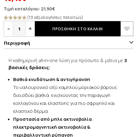
price
τρέχουσα
Τιμή καταλόγου:
21,90
€
was:
τιμή
(13 αξιολογήσεις πελατών)
3
21,90€.
είναι:
Βαθμολογήθ
δράσεις
-
+
ηκε με
4.85
ΠΡΟΣΘΉΚΗ ΣΤΟ ΚΑΛΆΘΙ
σε
16,40€.
από 5
1
κρέμα
Περιγραφή
&
PRIMER
ποσότητα
Η καθημερινή all‑in‑one λύση για πρόσωπο & μάτια με
3
βασικές δράσεις:
Βαθιά ενυδάτωση & αντιγήρανση
Το υαλουρονικό οξύ χαμηλού μοριακού βάρους
διεισδύει βαθιά, ενισχύοντας την παραγωγή
κολλαγόνου και ελαστίνης για πιο σφριγηλό και
ελαστικό δέρμα.
Προστασία από μπλε ακτινοβολία
,
ηλεκτρομαγνητική ακτινοβολία &
περιβαλλοντική ρύπανση