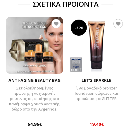
ΣΧΕΤΙΚΆ ΠΡΟΪΌΝΤΑ
- 30%
ANTI-AGING BEAUTY BAG
LET’S SPARKLE
Σετ ολοκληρωμένης
Ένα μοναδικό bronzer
πρωινής ή νυχτερινής
foundation σώματος και
ρουτίνας περιποίησης στο
προσώπου με GLITTER.
πανέμορφο χρυσό νεσεσέρ,
δώρο από την Avgerinos.
64,96
€
19,40
€