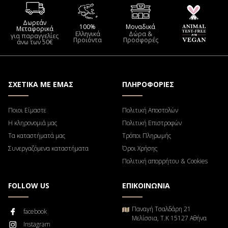
Δωρεάν
100%
Μοναδικά
Μεταφορικά
Ελληνικά
Δώρα &
για παραγγελίες
Προιόντα
Προσφορές
άνω των 50€
ΣΧΕΤΙΚΑ ΜΕ ΕΜΑΣ
ΠΛΗΡΟΦΟΡΙΕΣ
Ποιοι Είμαστε
Πολιτική Αποστολών
Η κληρονομιά μας
Πολιτική Επιστροφών
Τα καταστήματά μας
Τρόποι Πληρωμής
Συνεργαζόμενα καταστήματα
Όροι Χρήσης
Πολιτική απορρήτου & Cookies
FOLLOW US
ΕΠΙΚΟΙΝΩΝΙΑ
Παναγή Τσαλδάρη 21
facebook
Μελίσσια, Τ.Κ 15127 Αθήνα
Instagram