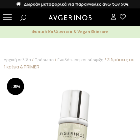
🚚 Δωρεάν μεταφορικά για παραγγελίες άνω των 50€
Φυσικά Καλλυντικά & Vegan Skincare
/
/
/ 3 δράσεις σε
Αρχική σελίδα
Πρόσωπο
Ενυδάτωση και σύσφιξη
1 κρέμα & PRIMER
- 25%