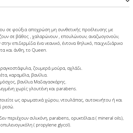
ου σε φούξια αποχρώση μη συνθετικής προέλευσης με
ζουν σε βάθος , χαλαρώνουν , επουλώνουν, αναζωογονούν,
 στην επιδερμίδα ένα νεανικό, έντονα θηλυκό, παιχνιδιάρικο
τα και άνθη, το Queen.
φραγκοστάφυλα, ζουμερά μούρα, αχλάδι.
λέτα, καραμέλα, βανίλια.
 μόσχος, βανίλια Μαδαγασκάρης.
εγμένη χωρίς γλουτένη και parabens.
οιείτε ως αρωματικά χώρου, ντουλάπας, αυτοκινήτου ή και
ί ρεσώ.
ν περιέχουν σιλικόνη, parabens, ορυκτέλαια ( mineral oils),
οπυλενογυκόλη ( propylene glycol).