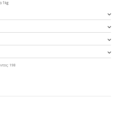
α 1kg
ντος: 198