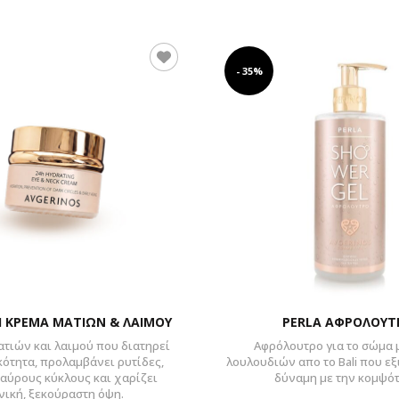
- 35%
Η ΚΡΕΜΑ ΜΑΤΙΩΝ & ΛΑΙΜΟΥ
PERLA ΑΦΡΟΛΟΥΤ
τιών και λαιμού που διατηρεί
Αφρόλουτρο για το σώμα 
κότητα, προλαμβάνει ρυτίδες,
λουλουδιών απο το Bali που ε
αύρους κύκλους και χαρίζει
δύναμη με την κομψότ
νική, ξεκούραστη όψη.