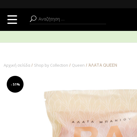
SUMMER ADDICT
ΠΡΟΣΩΠΟ
ΣΩΜΑ + ΜΠΑΝΙΟ
/
/
/ ΆΛΑΤΑ QUEEN
Αρχική σελίδα
Shop by Collection
Queen
- 51%