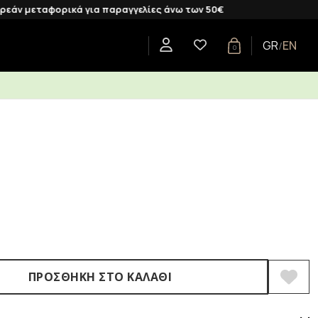
ορικά για παραγγελίες άνω των 50€
GR
EN
/
0
CENTS
SHOP BY COLLECTION
GIFTS
BLOG
ΠΡΟΣΘΉΚΗ ΣΤΟ ΚΑΛΆΘΙ