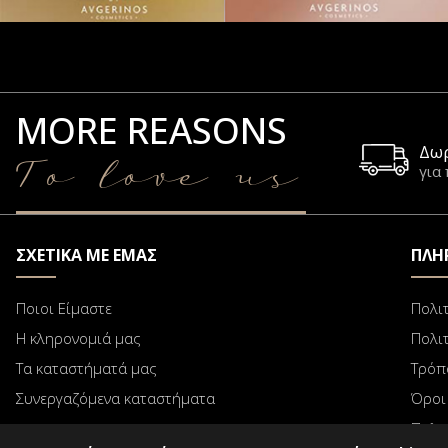
MORE REASONS
Δω
To love us
για
ΣΧΕΤΙΚΑ ΜΕ ΕΜΑΣ
ΠΛΗ
Ποιοι Είμαστε
Πολι
Η κληρονομιά μας
Πολι
Τα καταστήματά μας
Τρόπ
Συνεργαζόμενα καταστήματα
Όροι
Πολι