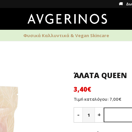
🚚 Δωρεάν μεταφ
Φυσικά Καλλυντικά & Vegan Skincare
ΑΡΩΜΑΤΑ
ΑΝΔΡΙΚΗ ΦΡΟΝΤΙΔΑ
HOME S
ΆΛΑΤΑ QUEEN
Original
Η
3,40
€
price
τρέχουσα
Τιμή καταλόγου:
7,00
€
was:
τιμή
ΆΛΑΤΑ
QUEEN
7,00€.
-
είναι:
+
ποσότητα
3,40€.