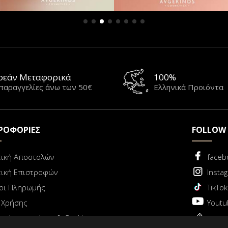
ρεάν Μεταφορικά
100%
 παραγγελίες άνω των 50€
Ελληνικά Προιόντα
ΡΟΦΟΡΙΕΣ
FOLLOW
τική Αποστολών
faceb
τική Επιστροφών
Insta
οι Πληρωμής
TikTok
 Χρήσης
Youtu
τική απορρήτου & Cookies
Blog