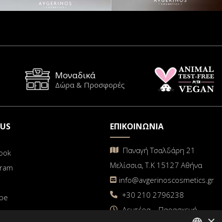
Μοναδικά
Δώρα & Προσφορές
 US
ΕΠΙΚΟΙΝΩΝΙΑ
Παναγή Τσαλδάρη 21
ook
Μελίσσια, Τ.Κ 15127 Αθήνα
gram
info@avgerinoscosmetics.gr
+30 210 2796238
be
Δευτέρα – Παρασκευή
×