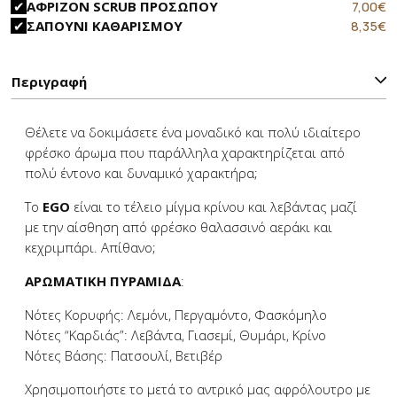
price
τ
Original
Η
7,00
€
ΑΦΡΙΖΟΝ SCRUB ΠΡΟΣΩΠΟΥ
was:
τ
price
τ
Original
Η
8,35
€
ΣΑΠΟΥΝΙ ΚΑΘΑΡΙΣΜΟΥ
14,90€.
εί
was:
τ
price
τ
9
10,90€.
εί
was:
τ
7
12,90€.
εί
Περιγραφή
8
Θέλετε να δοκιμάσετε ένα μοναδικό και πολύ ιδιαίτερο
φρέσκο άρωμα που παράλληλα χαρακτηρίζεται από
πολύ έντονο και δυναμικό χαρακτήρα;
Το
EGO
είναι το τέλειο μίγμα κρίνου και λεβάντας μαζί
με την αίσθηση από φρέσκο θαλασσινό αεράκι και
κεχριμπάρι. Απίθανο;
ΑΡΩΜΑΤΙΚΗ ΠΥΡΑΜΙΔΑ
:
Νότες Κορυφής: Λεμόνι, Περγαμόντο, Φασκόμηλο
Νότες “Καρδιάς”: Λεβάντα, Γιασεμί, Θυμάρι, Κρίνο
Νότες Βάσης: Πατσουλί, Βετιβέρ
Χρησιμοποιήστε το μετά το αντρικό μας αφρόλουτρο με