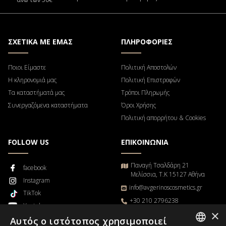
ΣΧΕΤΙΚΑ ΜΕ ΕΜΑΣ
ΠΛΗΡΟΦΟΡΙΕΣ
Ποιοι Είμαστε
Πολιτική Αποστολών
Η κληρονομιά μας
Πολιτική Επιστροφών
Τα καταστήματά μας
Τρόποι Πληρωμής
Συνεργαζόμενα καταστήματα
Όροι Χρήσης
Πολιτική απορρήτου & Cookies
FOLLOW US
ΕΠΙΚΟΙΝΩΝΙΑ
Παναγή Τσαλδάρη 21
facebook
Μελίσσια, Τ.Κ 15127 Αθήνα
Instagram
info@avgerinoscosmetics.gr
TikTok
+30 210 2796238
Youtube
×
Δευτέρα – Παρασκευή
Blog
Αυτός ο ιστότοπος χρησιμοποιεί
9π.μ. – 5μ.μ