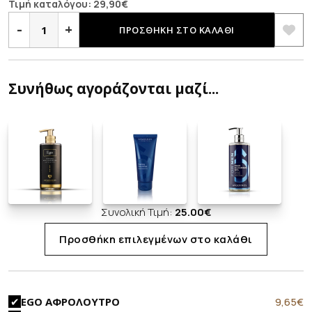
price
τρέχουσα
Τιμή καταλόγου:
29,90
€
EGO
was:
τιμή
ποσότητα
-
+
ΠΡΟΣΘΉΚΗ ΣΤΟ ΚΑΛΆΘΙ
29,90€.
είναι:
17,90€.
Συνήθως αγοράζονται μαζί...
Συνολική Τιμή:
25.00
€
Προσθήκη επιλεγμένων στο καλάθι
Original
Η
9,65
€
EGO ΑΦΡΟΛΟΥΤΡΟ