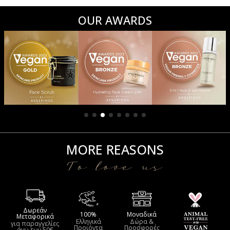
29,90€.
είναι:
14,90€.
είναι:
OUR AWARDS
17,90€.
9,65€.
MORE REASONS
To love us
Δωρεάν
100%
Μοναδικά
Μεταφορικά
Ελληνικά
Δώρα &
για παραγγελίες
Προιόντα
Προσφορές
άνω των 50€