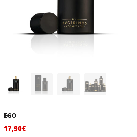
EGO
Original
Η
17,90
€