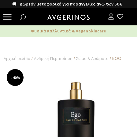
🚚 Δωρεάν μεταφορικά για παραγγελίες άνω των 50€
Φυσικά Καλλυντικά & Vegan Skincare
/
/
/ EGO
Αρχική σελίδα
Ανδρική Περιποίηση
Σώμα & Αρώματα
- 40%