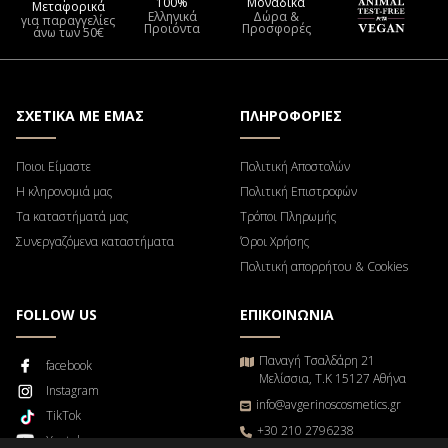
100%
Μοναδικά
Μεταφορικά
Ελληνικά
Δώρα &
για παραγγελίες
Προιόντα
Προσφορές
άνω των 50€
ΣΧΕΤΙΚΑ ΜΕ ΕΜΑΣ
ΠΛΗΡΟΦΟΡΙΕΣ
Ποιοι Είμαστε
Πολιτική Αποστολών
Η κληρονομιά μας
Πολιτική Επιστροφών
Τα καταστήματά μας
Τρόποι Πληρωμής
Συνεργαζόμενα καταστήματα
Όροι Χρήσης
Πολιτική απορρήτου & Cookies
FOLLOW US
ΕΠΙΚΟΙΝΩΝΙΑ
Παναγή Τσαλδάρη 21
facebook
Μελίσσια, Τ.Κ 15127 Αθήνα
Instagram
info@avgerinoscosmetics.gr
TikTok
+30 210 2796238
Youtube