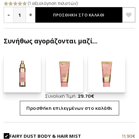
(1 αξιολόγηση πελατών)
ΚΡΕΜΑ
Βαθμολογήθ
ΣΩΜΑΤΟΣ
-
+
ηκε με
5.00
ΠΡΟΣΘΉΚΗ ΣΤΟ ΚΑΛΆΘΙ
ποσότητα
από 5
Συνήθως αγοράζονται μαζί...
Συνολική Τιμή:
29.70
€
Προσθήκη επιλεγμένων στο καλάθι
11,90
€
FAIRY DUST BODY & HAIR MIST