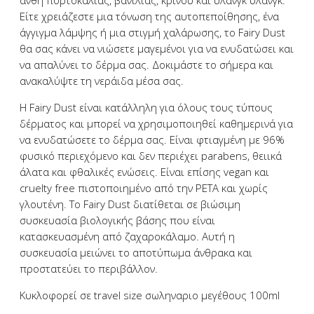
άνθη πορτοκαλιάς, βανίλιας, κρίνου και υλάνγκ υλάνγκ.
Είτε χρειάζεστε μια τόνωση της αυτοπεποίθησης, ένα
άγγιγμα λάμψης ή μια στιγμή χαλάρωσης, το Fairy Dust
θα σας κάνει να νιώσετε μαγεμένοι για να ενυδατώσει και
να απαλύνει το δέρμα σας. Δοκιμάστε το σήμερα και
ανακαλύψτε τη νεράιδα μέσα σας.
Η Fairy Dust είναι κατάλληλη για όλους τους τύπους
δέρματος και μπορεί να χρησιμοποιηθεί καθημερινά για
να ενυδατώσετε το δέρμα σας. Είναι φτιαγμένη με 96%
φυσικό περιεχόμενο και δεν περιέχει parabens, θειικά
άλατα και φθαλικές ενώσεις. Είναι επίσης vegan και
cruelty free πιστοποιημένο από την PETA και χωρίς
γλουτένη. Το Fairy Dust διατίθεται σε βιώσιμη
συσκευασία βιολογικής βάσης που είναι
κατασκευασμένη από ζαχαροκάλαμο. Αυτή η
συσκευασία μειώνει το αποτύπωμα άνθρακα και
προστατεύει το περιβάλλον.
Κυκλοφορεί σε travel size σωληναριο μεγέθους 100ml