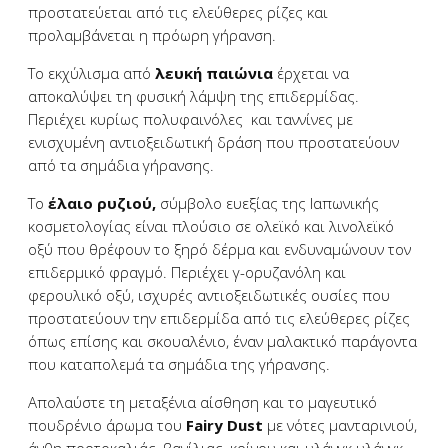
προστατεύεται από τις ελεύθερες ρίζες και
προλαμβάνεται η πρόωρη γήρανση.
Το εκχύλισμα από
λευκή παιώνια
έρχεται να
αποκαλύψει τη φυσική λάμψη της επιδερμίδας.
Περιέχει κυρίως πολυφαινόλες
και ταννίνες με
ενισχυμένη αντιοξειδωτική δράση που προστατεύουν
από τα σημάδια γήρανσης.
Το
έλαιο ρυζιού,
σύμβολο ευεξίας της Ιαπωνικής
κοσμετολογίας είναι πλούσιο σε ολεϊκό και λινολεϊκό
οξύ που θρέφουν το ξηρό δέρμα και ενδυναμώνουν τον
επιδερμικό φραγμό. Περιέχει γ-ορυζανόλη και
φερουλικό οξύ, ισχυρές αντιοξειδωτικές ουσίες που
προστατεύουν την επιδερμίδα από τις ελεύθερες ρίζες
όπως επίσης και σκουαλένιο, έναν μαλακτικό παράγοντα
που καταπολεμά τα σημάδια της γήρανσης.
Απολαύστε τη μεταξένια αίσθηση και το μαγευτικό
πουδρένιο άρωμα του
Fairy Dust
με νότες μανταρινιού,