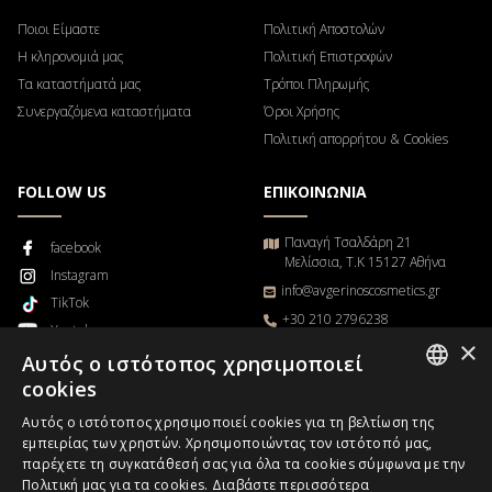
Ποιοι Είμαστε
Πολιτική Αποστολών
Η κληρονομιά μας
Πολιτική Επιστροφών
Τα καταστήματά μας
Τρόποι Πληρωμής
Συνεργαζόμενα καταστήματα
Όροι Χρήσης
Πολιτική απορρήτου & Cookies
FOLLOW US
ΕΠΙΚΟΙΝΩΝΙΑ
Παναγή Τσαλδάρη 21
facebook
Μελίσσια, Τ.Κ 15127 Αθήνα
Instagram
info@avgerinoscosmetics.gr
TikTok
+30 210 2796238
Youtube
×
Δευτέρα – Παρασκευή
Blog
Αυτός ο ιστότοπος χρησιμοποιεί
9π.μ. – 5μ.μ
cookies
GREEK
Αυτός ο ιστότοπος χρησιμοποιεί cookies για τη βελτίωση της
εμπειρίας των χρηστών. Χρησιμοποιώντας τον ιστότοπό μας,
ENGLISH
παρέχετε τη συγκατάθεσή σας για όλα τα cookies σύμφωνα με την
Παρακολούθηση παραγγελίας
Πολιτική μας για τα cookies.
Διαβάστε περισσότερα