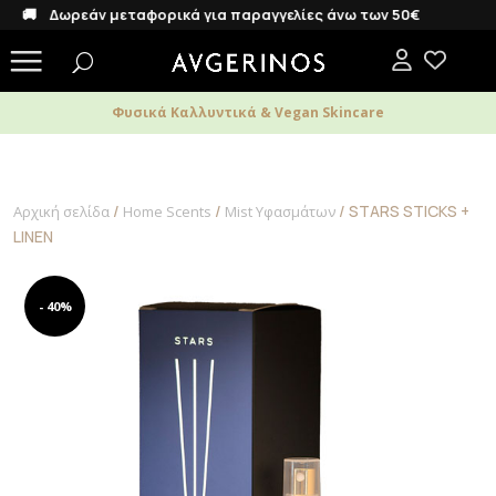
 Δωρεάν μεταφορικά για παραγγελίες άνω των 50€
Φυσικά Καλλυντικά & Vegan Skincare
/
/
/ STARS STICKS +
Αρχική σελίδα
Home Scents
Mist Υφασμάτων
LINEN
- 40%