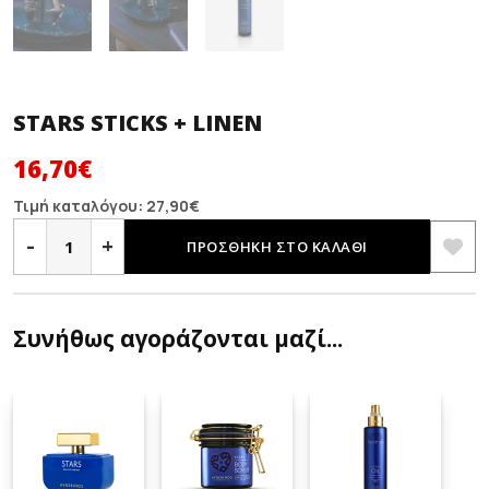
STARS STICKS + LINEN
Original
Η
16,70
€
price
τρέχουσα
Τιμή καταλόγου:
27,90
€
STARS
was:
τιμή
STICKS
-
+
ΠΡΟΣΘΉΚΗ ΣΤΟ ΚΑΛΆΘΙ
+
27,90€.
είναι:
LINEN
ποσότητα
16,70€.
Συνήθως αγοράζονται μαζί...