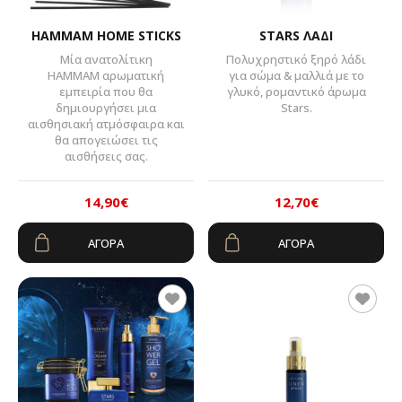
HAMMAM HOME STICKS
STARS ΛΑΔΙ
Μία ανατολίτικη
Πολυχρηστικό ξηρό λάδι
HAMMAM αρωματική
για σώμα & μαλλιά με το
εμπειρία που θα
γλυκό, ρομαντικό άρωμα
δημιουργήσει μια
Stars.
αισθησιακή ατμόσφαιρα και
θα απογειώσει τις
αισθήσεις σας.
14,90
€
12,70
€
Original
Η
Original
Η
ΑΓΟΡΆ
ΑΓΟΡΆ
price
τρέχουσα
price
τρέχουσα
was:
τιμή
was:
τιμή
24,90€.
είναι:
15,90€.
είναι:
14,90€.
12,70€.