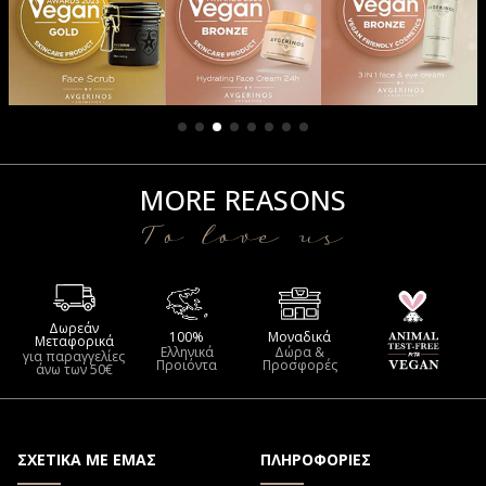
MORE REASONS
To love us
Δωρεάν
100%
Μοναδικά
Μεταφορικά
Ελληνικά
Δώρα &
για παραγγελίες
Προιόντα
Προσφορές
άνω των 50€
ΣΧΕΤΙΚΑ ΜΕ ΕΜΑΣ
ΠΛΗΡΟΦΟΡΙΕΣ