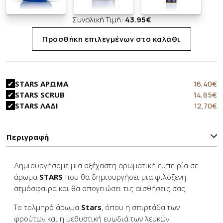
Συνολική Τιμή:
43.95
€
Προσθήκη επιλεγμένων στο καλάθι
Original
Η
16,40
€
STARS ΑΡΩΜΑ
price
τ
Original
Η
14,85
€
STARS SCRUB
was:
τ
price
τ
Original
Η
12,70
€
STARS ΛΑΔΙ
21,90€.
εί
was:
τ
price
τ
1
22,90€.
εί
was:
τ
1
15,90€.
εί
Περιγραφή
1
Δημιουργήσαμε μια αξέχαστη αρωματική εμπειρία σε
άρωμα
STARS
που θα δημιουργήσει μια φιλόξενη
ατμόσφαιρα και θα απογειώσει τις αισθήσεις σας.
Το τολμηρό άρωμα
Stars
, όπου η σπιρτάδα των
φρούτων και η μεθυστική ευωδιά των λευκών