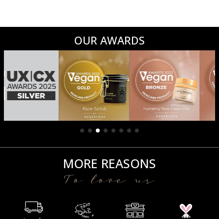
OUR AWARDS
MORE REASONS
To love us