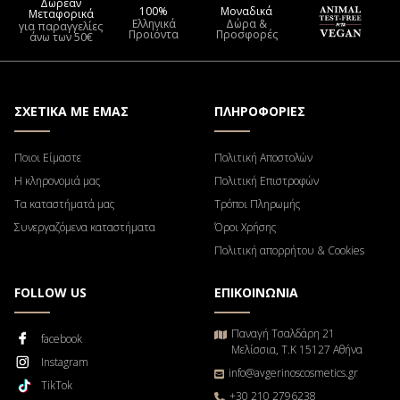
Δωρεάν
100%
Μοναδικά
Μεταφορικά
Ελληνικά
Δώρα &
για παραγγελίες
Προιόντα
Προσφορές
άνω των 50€
ΣΧΕΤΙΚΑ ΜΕ ΕΜΑΣ
ΠΛΗΡΟΦΟΡΙΕΣ
Ποιοι Είμαστε
Πολιτική Αποστολών
Η κληρονομιά μας
Πολιτική Επιστροφών
Τα καταστήματά μας
Τρόποι Πληρωμής
Συνεργαζόμενα καταστήματα
Όροι Χρήσης
Πολιτική απορρήτου & Cookies
FOLLOW US
ΕΠΙΚΟΙΝΩΝΙΑ
Παναγή Τσαλδάρη 21
facebook
Μελίσσια, Τ.Κ 15127 Αθήνα
Instagram
info@avgerinoscosmetics.gr
TikTok
+30 210 2796238