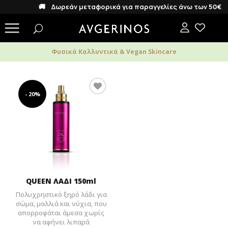
🚚 Δωρεάν μεταφορικά για παραγγελίες άνω των 50€
Φυσικά Καλλυντικά & Vegan Skincare
- 20%
QUEEN ΛΑΔΙ 150ml
Πολυχρηστικό ξηρό λάδι για
σώμα, μαλλιά και νύχια, που
απορροφάται άμεσα χωρίς
να αφήνει λιπαρά