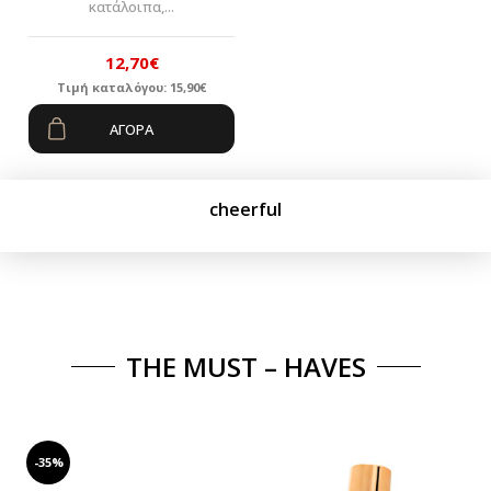
κατάλοιπα,...
12,70
€
Τιμή καταλόγου:
15,90
€
Original
Η
ΑΓΟΡΆ
price
τρέχουσα
was:
τιμή
15,90€.
είναι:
cheerful
12,70€.
THE MUST – HAVES
-35%