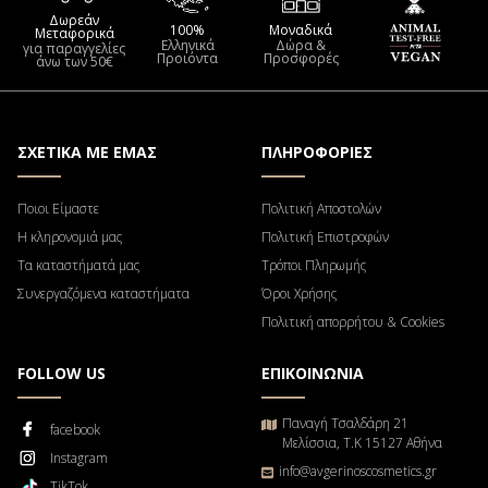
Δωρεάν
100%
Μοναδικά
Μεταφορικά
Ελληνικά
Δώρα &
για παραγγελίες
Προιόντα
Προσφορές
άνω των 50€
ΣΧΕΤΙΚΑ ΜΕ ΕΜΑΣ
ΠΛΗΡΟΦΟΡΙΕΣ
Ποιοι Είμαστε
Πολιτική Αποστολών
Η κληρονομιά μας
Πολιτική Επιστροφών
Τα καταστήματά μας
Τρόποι Πληρωμής
Συνεργαζόμενα καταστήματα
Όροι Χρήσης
Πολιτική απορρήτου & Cookies
FOLLOW US
ΕΠΙΚΟΙΝΩΝΙΑ
Παναγή Τσαλδάρη 21
facebook
Μελίσσια, Τ.Κ 15127 Αθήνα
Instagram
info@avgerinoscosmetics.gr
TikTok