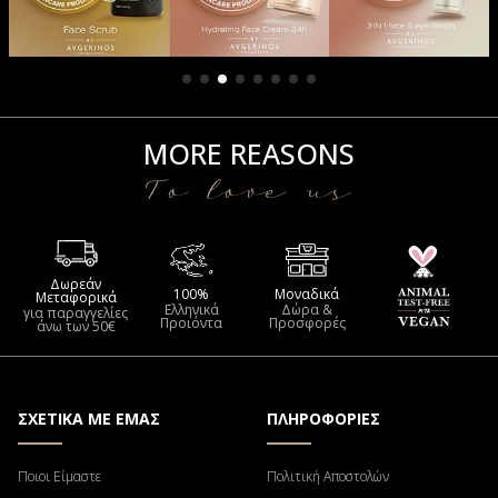
MORE REASONS
To love us
Δωρεάν
100%
Μοναδικά
Μεταφορικά
Ελληνικά
Δώρα &
για παραγγελίες
Προιόντα
Προσφορές
άνω των 50€
ΣΧΕΤΙΚΑ ΜΕ ΕΜΑΣ
ΠΛΗΡΟΦΟΡΙΕΣ
Ποιοι Είμαστε
Πολιτική Αποστολών