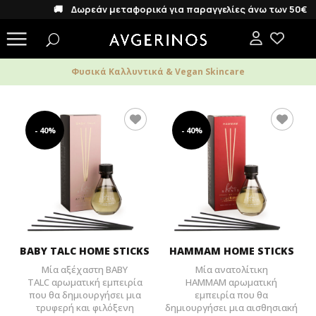
🚚 Δωρεάν μεταφορικά για παραγγελίες άνω των 50€
Φυσικά Καλλυντικά & Vegan Skincare
- 40%
- 40%
BABY TALC HOME STICKS
HAMMAM HOME STICKS
Μία αξέχαστη BABY
Μία ανατολίτικη
TALC αρωματική εμπειρία
HAMMAM αρωματική
που θα δημιουργήσει μια
εμπειρία που θα
τρυφερή και φιλόξενη
δημιουργήσει μια αισθησιακή