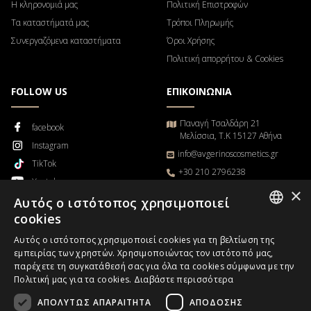
Η κληρονομιά μας
Πολιτική Επιστροφών
Τα καταστήματά μας
Τρόποι Πληρωμής
Συνεργαζόμενα καταστήματα
Όροι Χρήσης
Πολιτική απορρήτου & Cookies
FOLLOW US
ΕΠΙΚΟΙΝΩΝΙΑ
Παναγή Τσαλδάρη 21
facebook
Μελίσσια, Τ.Κ 15127 Αθήνα
Instagram
info@avgerinoscosmetics.gr
TikTok
+30 210 2796238
Youtube
Δευτέρα – Παρασκευή
×
Αυτός ο ιστότοπος χρησιμοποιεί
Blog
9π.μ. – 5μ.μ
cookies
GREEK
Αυτός ο ιστότοπος χρησιμοποιεί cookies για τη βελτίωση της
εμπειρίας των χρηστών. Χρησιμοποιώντας τον ιστότοπό μας,
ENGLISH
παρέχετε τη συγκατάθεσή σας για όλα τα cookies σύμφωνα με την
Παρακολούθηση παραγγελίας
Πολιτική μας για τα cookies.
Διαβάστε περισσότερα
ΑΠΟΛΎΤΩΣ ΑΠΑΡΑΊΤΗΤΑ
ΑΠΌΔΟΣΗΣ
Επαγγελματίες χωρίς Κατάστημα