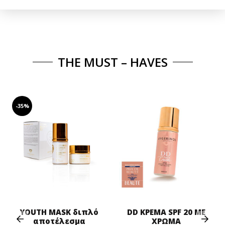
16,70€.
THE MUST – HAVES
-35%
Prev
Next
YOUTH MASK διπλό
DD ΚΡΕΜΑ SPF 20 ΜΕ
αποτέλεσμα
ΧΡΩΜΑ