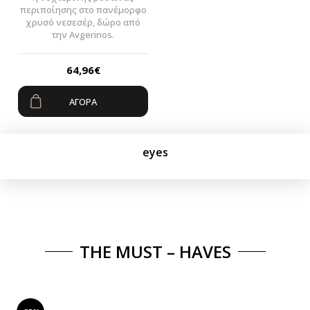
περιποίησης στο πανέμορφο
χρυσό νεσεσέρ, δώρο από
την Avgerinos.
64,96
€
ΑΓΟΡΆ
eyes
THE MUST – HAVES