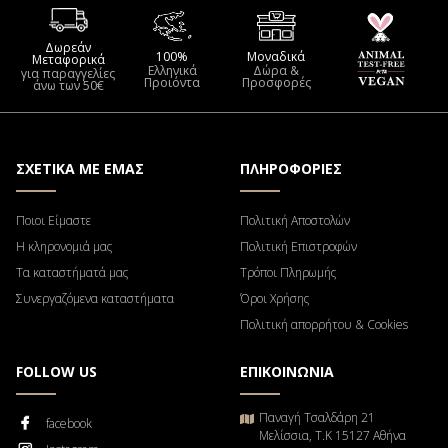
Δωρεάν
100%
Μοναδικά
Μεταφορικά
Ελληνικά
Δώρα &
για παραγγελίες
Προιόντα
Προσφορές
άνω των 50€
ΣΧΕΤΙΚΑ ΜΕ ΕΜΑΣ
ΠΛΗΡΟΦΟΡΙΕΣ
Ποιοι Είμαστε
Πολιτική Αποστολών
Η κληρονομιά μας
Πολιτική Επιστροφών
Τα καταστήματά μας
Τρόποι Πληρωμής
Συνεργαζόμενα καταστήματα
Όροι Χρήσης
Πολιτική απορρήτου & Cookies
FOLLOW US
ΕΠΙΚΟΙΝΩΝΙΑ
Παναγή Τσαλδάρη 21
facebook
Μελίσσια, Τ.Κ 15127 Αθήνα