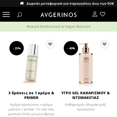
🚚 Δωρεάν μεταφορικά για παραγγελίες άνω των 50€
Φυσικά Καλλυντικά & Vegan Skincare
- 25%
- 40%
3 δράσεις σε 1 κρέμα &
ΥΓΡΟ GEL ΚΑΘΑΡΙΣΜΟΥ &
PRIMER
ΝΤΕΜΑΚΙΓΙΑΖ
Κρέμα προσώπου + κρέμα
Καθαρισμός-Ντεμακιγιάζ
ματιών + primer. Tο νέο σας
προσώπου
μυστικό όπλο για μια άψογη,