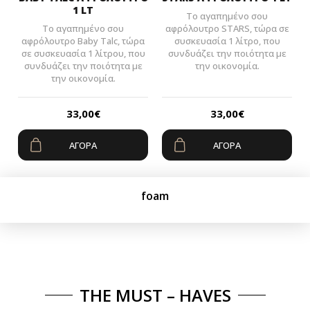
1 LT
Το αγαπημένο σου
Το αγαπημένο σου
αφρόλουτρο STARS, τώρα σε
αφρόλουτρο Baby Talc, τώρα
συσκευασία 1 λίτρο, που
σε συσκευασία 1 λίτρου, που
συνδυάζει την ποιότητα με
συνδυάζει την ποιότητα με
την οικονομία.
την οικονομία.
33,00
€
33,00
€
ΑΓΟΡΆ
ΑΓΟΡΆ
foam
THE MUST – HAVES