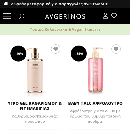
Δωρεάν μεταφορικά για παραγγελίες άνω των 50€
Φυσικά Καλλυντικά & Vegan Skincare
- 40%
- 35%
ΥΓΡΟ GEL ΚΑΘΑΡΙΣΜΟΥ &
BABY TALC ΑΦΡΟΛΟΥΤΡΟ
ΝΤΕΜΑΚΙΓΙΑΖ
Αφρόλουτρο για το σώμα με
Καθαρισμός-Ντεμακιγιάζ
άρωμα που θυμίζει παιδική
προσώπου
πούδρα.