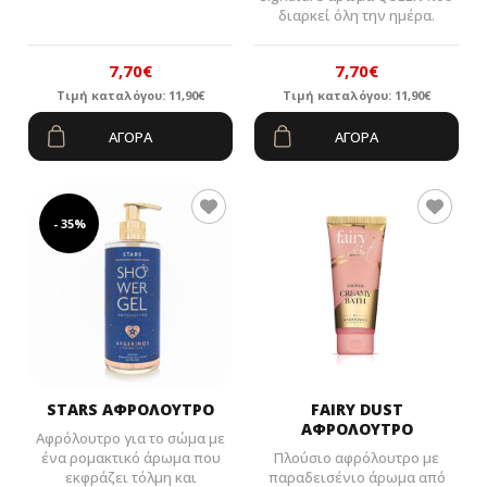
διαρκεί όλη την ημέρα.
7,70
€
7,70
€
Τιμή καταλόγου:
11,90
€
Τιμή καταλόγου:
11,90
€
Original
Η
Original
Η
ΑΓΟΡΆ
ΑΓΟΡΆ
price
τρέχουσα
price
τρέχουσα
was:
τιμή
was:
τιμή
11,90€.
είναι:
11,90€.
είναι:
- 35%
7,70€.
7,70€.
STARS ΑΦΡΟΛΟΥΤΡΟ
FAIRY DUST
ΑΦΡΟΛΟΥΤΡΟ
Αφρόλουτρο για το σώμα με
ένα ρομακτικό άρωμα που
Πλούσιο αφρόλουτρο με
εκφράζει τόλμη και
παραδεισένιο άρωμα από