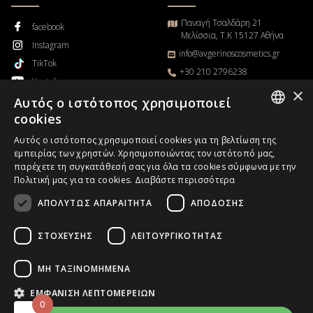
Παναγή Τσαλδάρη 21
facebook
Μελίσσια, Τ.Κ 15127 Αθήνα
Instagram
info@avgerinoscosmetics.gr
TikTok
+30 210 2796238
Youtube
Δευτέρα – Παρασκευή
×
Αυτός ο ιστότοπος χρησιμοποιεί
Blog
9π.μ. – 5μ.μ
cookies
GREEK
Αυτός ο ιστότοπος χρησιμοποιεί cookies για τη βελτίωση της
εμπειρίας των χρηστών. Χρησιμοποιώντας τον ιστότοπό μας,
ENGLISH
παρέχετε τη συγκατάθεσή σας για όλα τα cookies σύμφωνα με την
Παρακολούθηση παραγγελίας
Πολιτική μας για τα cookies.
Διαβάστε περισσότερα
ΑΠΟΛΎΤΩΣ ΑΠΑΡΑΊΤΗΤΑ
ΑΠΌΔΟΣΗΣ
Επαγγελματίες χωρίς Κατάστημα
B2B
ΣΤΌΧΕΥΣΗΣ
ΛΕΙΤΟΥΡΓΙΚΌΤΗΤΑΣ
ΜΗ ΤΑΞΙΝΟΜΗΜΈΝΑ
Copyrights © 2026.
Avgerinos Cosmetics
.All rights reserved.
ΕΜΦΆΝΙΣΗ ΛΕΠΤΟΜΕΡΕΙΏΝ
0
Designed & Developed
HappyOnline