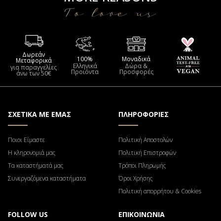
To love us
Δωρεάν
100%
Μοναδικά
Μεταφορικά
Ελληνικά
Δώρα &
για παραγγελίες
Προιόντα
Προσφορές
άνω των 50€
ΣΧΕΤΙΚΑ ΜΕ ΕΜΑΣ
ΠΛΗΡΟΦΟΡΙΕΣ
Ποιοι Είμαστε
Πολιτική Αποστολών
Η κληρονομιά μας
Πολιτική Επιστροφών
Τα καταστήματά μας
Τρόποι Πληρωμής
Συνεργαζόμενα καταστήματα
Όροι Χρήσης
Πολιτική απορρήτου & Cookies
FOLLOW US
ΕΠΙΚΟΙΝΩΝΙΑ