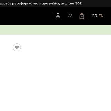
εταφορικά για παραγγελίες άνω των 50€
GR
EN
/
0
CENTS
SHOP BY COLLECTION
GIFTS
BLOG