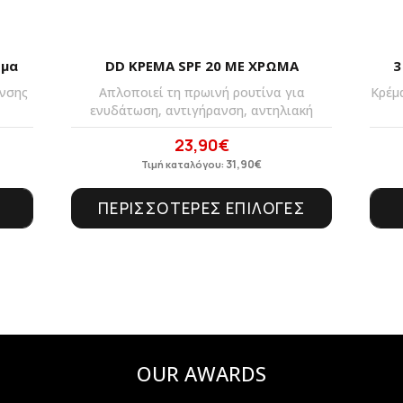
σμα
DD ΚΡΕΜΑ SPF 20 ΜΕ ΧΡΩΜΑ
3
ανσης
Απλοποιεί τη πρωινή ρουτίνα για
Κρέμ
ενυδάτωση, αντιγήρανση, αντηλιακή
23,90
€
Original
Η
price
31,90
τρέχουσα
€
Τιμή καταλόγου:
was:
τιμή
ΠΕΡΙΣΣΟΤΕΡΕΣ ΕΠΙΛΟΓΕΣ
31,90€.
είναι:
23,90€.
OUR AWARDS