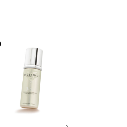
-35%
Next