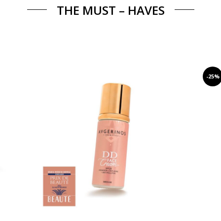
THE MUST – HAVES
-25%