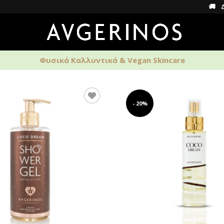
🚚 Δωρεάν μ
Φυσικά Καλλυντικά & Vegan Skincare
ΑΡΩΜΑΤΑ
ΑΝΔΡΙΚΗ ΦΡΟΝΤΙΔΑ
HOME S
- 20%