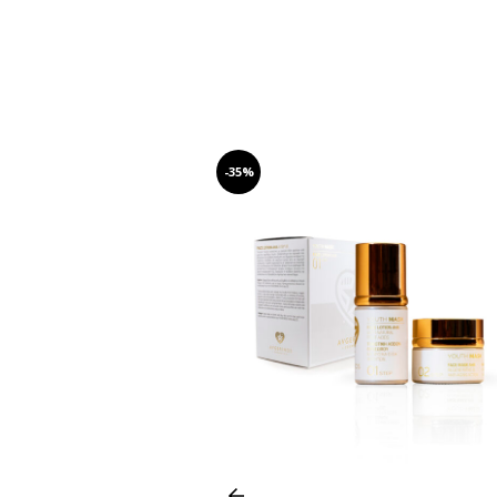
-35%
Prev