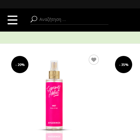
SUMMER ADDICT
ΠΡΟΣΩΠΟ
ΣΩΜΑ + ΜΠΑΝΙΟ
- 20%
- 35%