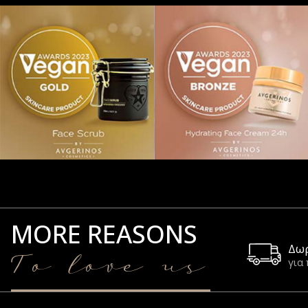
MORE REASONS
Δω
To love us
για