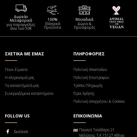
Δωρεάν
100%
Μοναδικά
Μεταφορικά
Ελληνικά
Δώρα &
για παραγγελίες
Προιόντα
Προσφορές
άνω των 50€
ΣΧΕΤΙΚΑ ΜΕ ΕΜΑΣ
ΠΛΗΡΟΦΟΡΙΕΣ
Ποιοι Είμαστε
Πολιτική Αποστολών
Η κληρονομιά μας
Πολιτική Επιστροφών
Τα καταστήματά μας
Τρόποι Πληρωμής
Συνεργαζόμενα καταστήματα
Όροι Χρήσης
Πολιτική απορρήτου & Cookies
FOLLOW US
ΕΠΙΚΟΙΝΩΝΙΑ
Παναγή Τσαλδάρη 21
facebook
Μελίσσια, Τ.Κ 15127 Αθήνα