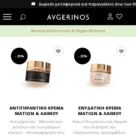
🚚 Δωρεάν μεταφορικά για παραγγελίες άνω των 50€
Φυσικά Καλλυντικά & Vegan Skincare
- 25%
- 25%
ΑΝΤΙΓΗΡΑΝΤΙΚΗ ΚΡΕΜΑ
ΕΝΥΔΑΤΙΚΗ ΚΡΕΜΑ
ΜΑΤΙΩΝ & ΛΑΙΜΟΥ
ΜΑΤΙΩΝ & ΛΑΙΜΟΥ
Αντιγήρανση - Μείωση των
Φροντίδα ματιών και λαιμού
ρυτίδων και των μαύρων
που διατηρεί την
κύκλων - Αποσυμφόρηση στις
ελαστικότητα, προλαμβάνει