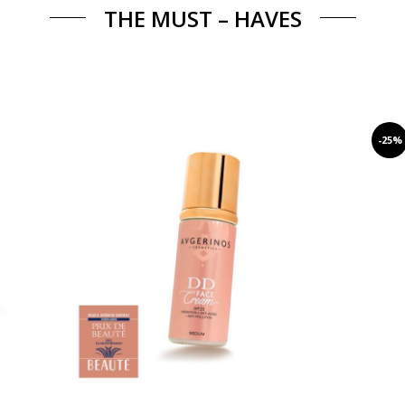
THE MUST – HAVES
-25%