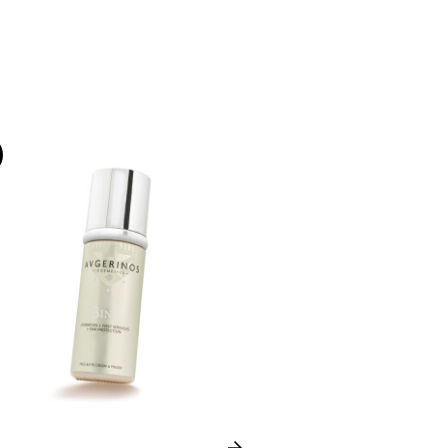
-35%
Next