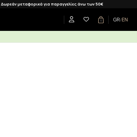
μεταφορικά για παραγγελίες άνω των 50€
GR
EN
/
0
CENTS
SHOP BY COLLECTION
GIFTS
BLOG