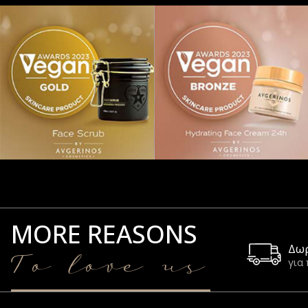
MORE REASONS
Δω
To love us
για