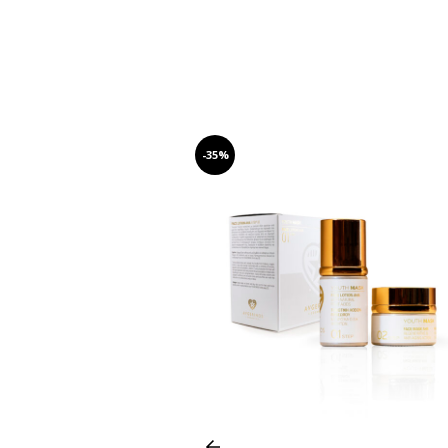
-35%
Prev