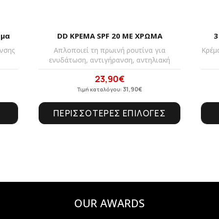
σμα
DD ΚΡΕΜΑ SPF 20 ΜΕ ΧΡΩΜΑ
3
ανσης
Απλοποιεί τη πρωινή ρουτίνα για
Κρέμ
ενυδάτωση, αντιγήρανση, αντηλιακή
23,90
€
Original
Η
price
31,90
τρέχουσα
€
Τιμή καταλόγου:
was:
τιμή
ΠΕΡΙΣΣΟΤΕΡΕΣ ΕΠΙΛΟΓΕΣ
31,90€.
είναι:
23,90€.
OUR AWARDS