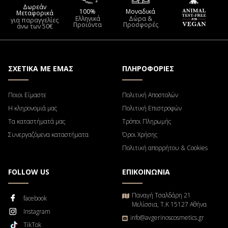
Δωρεάν
100%
Μοναδικά
Μεταφορικά
Ελληνικά
Δώρα &
για παραγγελίες
Προιόντα
Προσφορές
άνω των 50€
ΣΧΕΤΙΚΑ ΜΕ ΕΜΑΣ
ΠΛΗΡΟΦΟΡΙΕΣ
Ποιοι Είμαστε
Πολιτική Αποστολών
Η κληρονομιά μας
Πολιτική Επιστροφών
Τα καταστήματά μας
Τρόποι Πληρωμής
Συνεργαζόμενα καταστήματα
Όροι Χρήσης
Πολιτική απορρήτου & Cookies
FOLLOW US
ΕΠΙΚΟΙΝΩΝΙΑ
Παναγή Τσαλδάρη 21
facebook
Μελίσσια, Τ.Κ 15127 Αθήνα
Instagram
info@avgerinoscosmetics.gr
TikTok