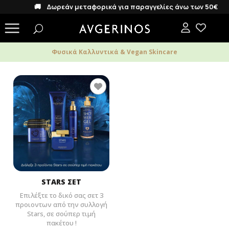
🚚 Δωρεάν μεταφορικά για παραγγελίες άνω των 50€
Φυσικά Καλλυντικά & Vegan Skincare
STARS ΣΕΤ
Επιλέξτε το δικό σας σετ 3
προιοντων από την συλλογή
Stars, σε σούπερ τιμή
πακέτου !