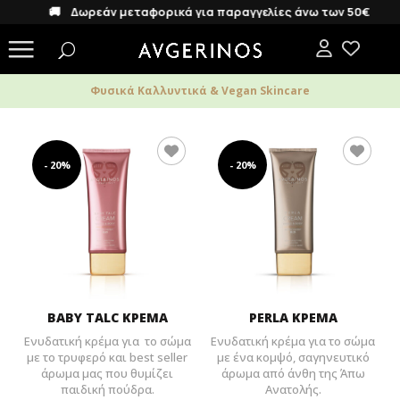
🚚 Δωρεάν μεταφορικά για παραγγελίες άνω των 50€
Φυσικά Καλλυντικά & Vegan Skincare
- 20%
- 20%
BABY TALC ΚΡΕΜΑ
PERLA ΚΡΕΜΑ
Ενυδατική κρέμα για το σώμα
Ενυδατική κρέμα για το σώμα
με το τρυφερό και best seller
με ένα κομψό, σαγηνευτικό
άρωμα μας που θυμίζει
άρωμα από άνθη της Άπω
παιδική πούδρα.
Ανατολής.