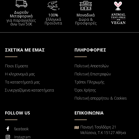
Δωρεάν
100%
Μοναδικά
Μεταφορικά
Ελληνικά
Δώρα &
για παραγγελίες
Προιόντα
Προσφορές
άνω των 50€
ΣΧΕΤΙΚΑ ΜΕ ΕΜΑΣ
ΠΛΗΡΟΦΟΡΙΕΣ
Ποιοι Είμαστε
Πολιτική Αποστολών
Η κληρονομιά μας
Πολιτική Επιστροφών
Τα καταστήματά μας
Τρόποι Πληρωμής
Συνεργαζόμενα καταστήματα
Όροι Χρήσης
Πολιτική απορρήτου & Cookies
FOLLOW US
ΕΠΙΚΟΙΝΩΝΙΑ
Παναγή Τσαλδάρη 21
facebook
Μελίσσια, Τ.Κ 15127 Αθήνα
Instagram