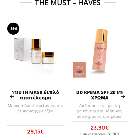
THE MUST – HAVES
-35%
Prev
Next
YOUTH MASK διπλό
DD ΚΡΕΜΑ SPF 20 ΜΕ
αποτέλεσμα
ΧΡΩΜΑ
Μασκα + Λοσιόν λείανσης και
Απλοποιεί τη πρωινή
λεύκανσης με οξέα
ρουτίνα για ενυδάτωση,
αντιγήρανση, αντηλιακή
23,90
€
Original
Η
29,15
€
Original
Η
price
31,90
τρέχουσα
€
Τιμή καταλόγου: