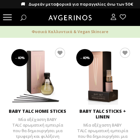
🚚 Δωρεάν μεταφορικά για παραγγελίες άνω των 50€
Φυσικά Καλλυντικά & Vegan Skincare
- 40%
- 40%
BABY TALC HOME STICKS
BABY TALC STICKS +
LINEN
Μία αξέχαστη BABY
TALC αρωματική εμπειρία
Μία αξέχαστη BABY
που θα δημιουργήσει μια
TALC αρωματική εμπειρία
τρυφερή και φιλόξενη
που θα δημιουργήσει μια