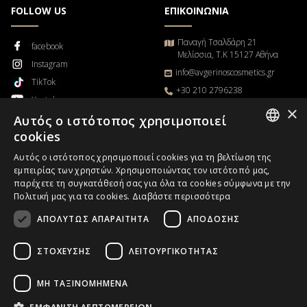
FOLLOW US
ΕΠΙΚΟΙΝΩΝΙΑ
Παναγή Τσαλδάρη 21
facebook
Μελίσσια, Τ.Κ 15127 Αθήνα
Instagram
info@avgerinoscosmetics.gr
TikTok
+30 210 2796238
Youtube
Δευτέρα – Παρασκευή
×
Αυτός ο ιστότοπος χρησιμοποιεί
Blog
9π.μ. – 5μ.μ
cookies
GREEK
Αυτός ο ιστότοπος χρησιμοποιεί cookies για τη βελτίωση της
εμπειρίας των χρηστών. Χρησιμοποιώντας τον ιστότοπό μας,
ENGLISH
παρέχετε τη συγκατάθεσή σας για όλα τα cookies σύμφωνα με την
Παρακολούθηση παραγγελίας
Πολιτική μας για τα cookies.
Διαβάστε περισσότερα
ΑΠΟΛΎΤΩΣ ΑΠΑΡΑΊΤΗΤΑ
ΑΠΌΔΟΣΗΣ
Επαγγελματίες χωρίς Κατάστημα
B2B
ΣΤΌΧΕΥΣΗΣ
ΛΕΙΤΟΥΡΓΙΚΌΤΗΤΑΣ
ΜΗ ΤΑΞΙΝΟΜΗΜΈΝΑ
Copyrights © 2026.
Avgerinos Cosmetics
.All rights reserved.