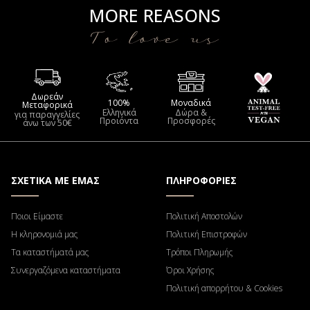
MORE REASONS
To love us
Δωρεάν
100%
Μοναδικά
Μεταφορικά
Ελληνικά
Δώρα &
για παραγγελίες
Προιόντα
Προσφορές
άνω των 50€
ΣΧΕΤΙΚΑ ΜΕ ΕΜΑΣ
ΠΛΗΡΟΦΟΡΙΕΣ
Ποιοι Είμαστε
Πολιτική Αποστολών
Η κληρονομιά μας
Πολιτική Επιστροφών
Τα καταστήματά μας
Τρόποι Πληρωμής
Συνεργαζόμενα καταστήματα
Όροι Χρήσης
Πολιτική απορρήτου & Cookies